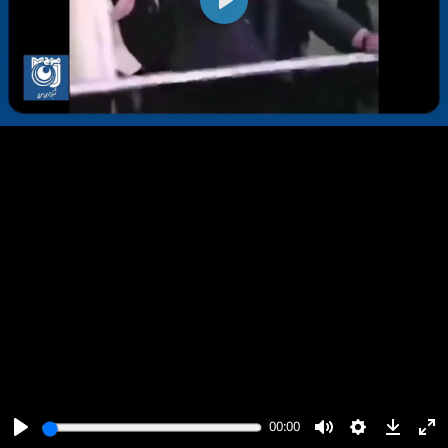
پخش
00:00
00:00