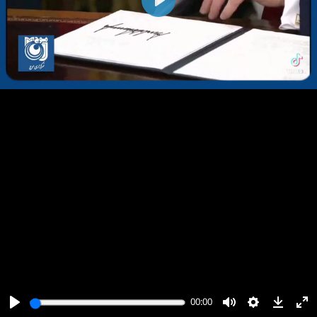
پخش
00:00
00:00